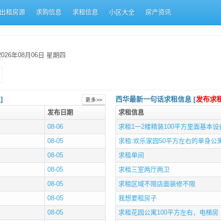
出租房源
求购信息
求租信息
小区大全
房产资讯
2026年08月06日 星期四
息
]
西华最新一句话求租信息 [
发布求
更多>>
发布日期
求租信息
08-06
求租1一2楼精装100平方里面基本
08-05
求租:欢乐家园50平方左右的单身公
08-05
求租单间
08-05
求租三室两厅两卫
08-05
求租区域不限店面装修不限
08-05
我想要租房子
08-05
求租花园公寓100平方左右，电梯房