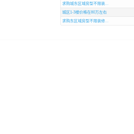
求购城东区域房型不限装...
城区1-3楼价格在80万左右
求购东区域房型不限装修...