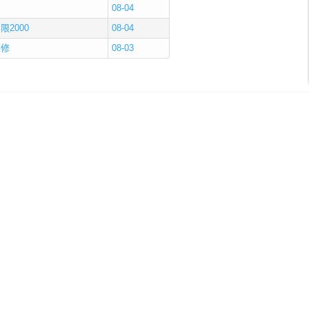
08-04
2000
08-04
装修
08-03