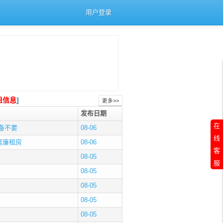
用户登录
租信息
]
更多>>
发布日期
在
设备不要
08-06
线
寓廉租房
08-06
客
08-05
服
08-05
08-05
08-05
08-05