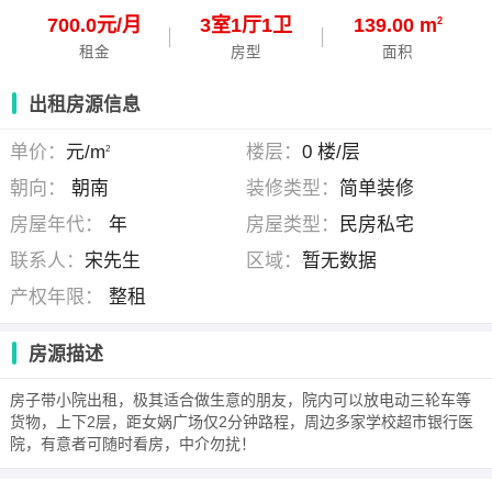
700.0元/月
3
室
1
厅
1
卫
139.00 m
2
租金
房型
面积
出租房源信息
单价：
元/m
楼层：
0 楼/层
2
朝向：
朝南
装修类型：
简单装修
房屋年代：
年
房屋类型：
民房私宅
联系人：
宋先生
区域：
暂无数据
产权年限：
整租
房源描述
房子带小院出租，极其适合做生意的朋友，院内可以放电动三轮车等
货物，上下2层，距女娲广场仅2分钟路程，周边多家学校超市银行医
院，有意者可随时看房，中介勿扰！