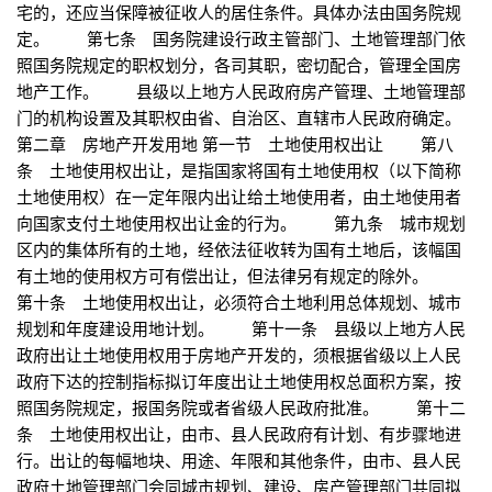
宅的，还应当保障被征收人的居住条件。具体办法由国务院规
定。 第七条 国务院建设行政主管部门、土地管理部门依
照国务院规定的职权划分，各司其职，密切配合，管理全国房
地产工作。 县级以上地方人民政府房产管理、土地管理部
门的机构设置及其职权由省、自治区、直辖市人民政府确定。
第二章 房地产开发用地 第一节 土地使用权出让 第八
条 土地使用权出让，是指国家将国有土地使用权（以下简称
土地使用权）在一定年限内出让给土地使用者，由土地使用者
向国家支付土地使用权出让金的行为。 第九条 城市规划
区内的集体所有的土地，经依法征收转为国有土地后，该幅国
有土地的使用权方可有偿出让，但法律另有规定的除外。
第十条 土地使用权出让，必须符合土地利用总体规划、城市
规划和年度建设用地计划。 第十一条 县级以上地方人民
政府出让土地使用权用于房地产开发的，须根据省级以上人民
政府下达的控制指标拟订年度出让土地使用权总面积方案，按
照国务院规定，报国务院或者省级人民政府批准。 第十二
条 土地使用权出让，由市、县人民政府有计划、有步骤地进
行。出让的每幅地块、用途、年限和其他条件，由市、县人民
政府土地管理部门会同城市规划、建设、房产管理部门共同拟