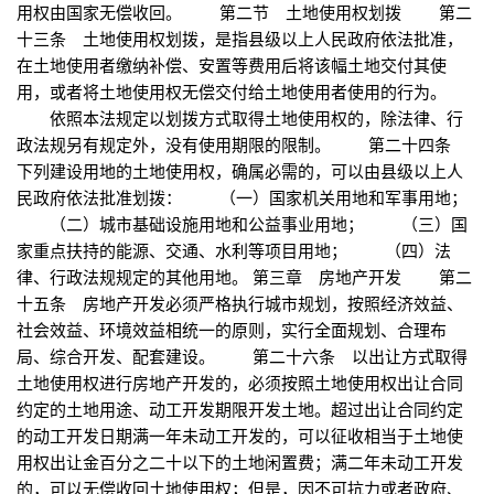
用权由国家无偿收回。 第二节 土地使用权划拨 第二
十三条 土地使用权划拨，是指县级以上人民政府依法批准，
在土地使用者缴纳补偿、安置等费用后将该幅土地交付其使
用，或者将土地使用权无偿交付给土地使用者使用的行为。
依照本法规定以划拨方式取得土地使用权的，除法律、行
政法规另有规定外，没有使用期限的限制。 第二十四条
下列建设用地的土地使用权，确属必需的，可以由县级以上人
民政府依法批准划拨： （一）国家机关用地和军事用地；
（二）城市基础设施用地和公益事业用地； （三）国
家重点扶持的能源、交通、水利等项目用地； （四）法
律、行政法规规定的其他用地。 第三章 房地产开发 第二
十五条 房地产开发必须严格执行城市规划，按照经济效益、
社会效益、环境效益相统一的原则，实行全面规划、合理布
局、综合开发、配套建设。 第二十六条 以出让方式取得
土地使用权进行房地产开发的，必须按照土地使用权出让合同
约定的土地用途、动工开发期限开发土地。超过出让合同约定
的动工开发日期满一年未动工开发的，可以征收相当于土地使
用权出让金百分之二十以下的土地闲置费；满二年未动工开发
的，可以无偿收回土地使用权；但是，因不可抗力或者政府、