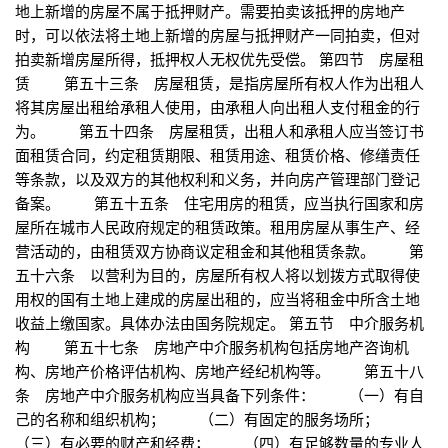
地上新增的房屋不属于抵押财产。需要拍卖该抵押的房地产
时，可以依法将土地上新增的房屋与抵押财产一同拍卖，但对
拍卖新增房屋所得，抵押权人无权优先受偿。 第四节 房屋租
赁 第五十三条 房屋租赁，是指房屋所有权人作为出租人
将其房屋出租给承租人使用，由承租人向出租人支付租金的行
为。 第五十四条 房屋租赁，出租人和承租人应当签订书
面租赁合同，约定租赁期限、租赁用途、租赁价格、修缮责任
等条款，以及双方的其他权利和义务，并向房产管理部门登记
备案。 第五十五条 住宅用房的租赁，应当执行国家和房
屋所在城市人民政府规定的租赁政策。租用房屋从事生产、经
营活动的，由租赁双方协商议定租金和其他租赁条款。 第
五十六条 以营利为目的，房屋所有权人将以划拨方式取得使
用权的国有土地上建成的房屋出租的，应当将租金中所含土地
收益上缴国家。具体办法由国务院规定。 第五节 中介服务机
构 第五十七条 房地产中介服务机构包括房地产咨询机
构、房地产价格评估机构、房地产经纪机构等。 第五十八
条 房地产中介服务机构应当具备下列条件： （一）有自
己的名称和组织机构； （二）有固定的服务场所；
（三）有必要的财产和经费； （四）有足够数量的专业人