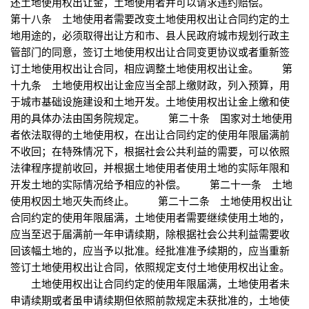
还土地使用权出让金，土地使用者并可以请求违约赔偿。
第十八条 土地使用者需要改变土地使用权出让合同约定的土
地用途的，必须取得出让方和市、县人民政府城市规划行政主
管部门的同意，签订土地使用权出让合同变更协议或者重新签
订土地使用权出让合同，相应调整土地使用权出让金。 第
十九条 土地使用权出让金应当全部上缴财政，列入预算，用
于城市基础设施建设和土地开发。土地使用权出让金上缴和使
用的具体办法由国务院规定。 第二十条 国家对土地使用
者依法取得的土地使用权，在出让合同约定的使用年限届满前
不收回；在特殊情况下，根据社会公共利益的需要，可以依照
法律程序提前收回，并根据土地使用者使用土地的实际年限和
开发土地的实际情况给予相应的补偿。 第二十一条 土地
使用权因土地灭失而终止。 第二十二条 土地使用权出让
合同约定的使用年限届满，土地使用者需要继续使用土地的，
应当至迟于届满前一年申请续期，除根据社会公共利益需要收
回该幅土地的，应当予以批准。经批准准予续期的，应当重新
签订土地使用权出让合同，依照规定支付土地使用权出让金。
土地使用权出让合同约定的使用年限届满，土地使用者未
申请续期或者虽申请续期但依照前款规定未获批准的，土地使