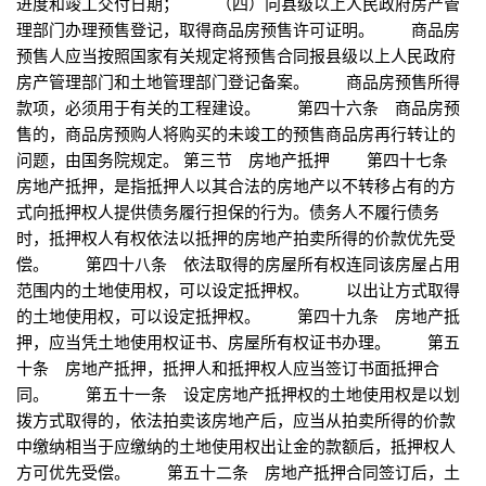
进度和竣工交付日期； （四）向县级以上人民政府房产管
理部门办理预售登记，取得商品房预售许可证明。 商品房
预售人应当按照国家有关规定将预售合同报县级以上人民政府
房产管理部门和土地管理部门登记备案。 商品房预售所得
款项，必须用于有关的工程建设。 第四十六条 商品房预
售的，商品房预购人将购买的未竣工的预售商品房再行转让的
问题，由国务院规定。 第三节 房地产抵押 第四十七条
房地产抵押，是指抵押人以其合法的房地产以不转移占有的方
式向抵押权人提供债务履行担保的行为。债务人不履行债务
时，抵押权人有权依法以抵押的房地产拍卖所得的价款优先受
偿。 第四十八条 依法取得的房屋所有权连同该房屋占用
范围内的土地使用权，可以设定抵押权。 以出让方式取得
的土地使用权，可以设定抵押权。 第四十九条 房地产抵
押，应当凭土地使用权证书、房屋所有权证书办理。 第五
十条 房地产抵押，抵押人和抵押权人应当签订书面抵押合
同。 第五十一条 设定房地产抵押权的土地使用权是以划
拨方式取得的，依法拍卖该房地产后，应当从拍卖所得的价款
中缴纳相当于应缴纳的土地使用权出让金的款额后，抵押权人
方可优先受偿。 第五十二条 房地产抵押合同签订后，土