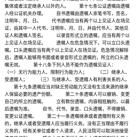
集体或者法定继承人以外的人。 第十七条公证遗嘱由遗嘱
人经公证机关办理。 自书遗嘱由遗嘱人亲笔书写，签名，
注明年、月、日。 代书遗嘱应当有两个以上见证人在场见
证，由其中一人代书，注明年、月、日，并由代书人、其他见
证人和遗嘱人签名。 以录音形式立的遗嘱，应当有两个以
上见证人在场见证。 遗嘱人在危急情况下，可以立口头遗
嘱。口头遗嘱应当有两个以上见证人在场见证。危急情况解除
后，遗嘱人能够用书面或者录音形式立遗嘱的，所立的口头遗
嘱无效。 第十八条下列人员不能作为遗嘱见证人：
（一）无行为能力人、限制行为能力人； （二）继承人、
受遗赠人； （三）与继承人、受遗赠人有利害关系的人。
第十九条遗嘱应当对缺乏劳动能力又没有生活来源的继承
人保留必要的遗产份额。 第二十条遗嘱人可以撤销、变更
自己的所立的遗嘱。 立有数份遗嘱，内容相抵触的，以最
后遗嘱为准。 自书、代书、录音、口头遗嘱，不得撤销、
变更公证遗嘱。 第二十一条遗嘱继承或者遗赠附有义务
的，继承人或者受遗赠人应当履行义务。没有正当理由不履行
义务的，经有关单位或者个人请求，人民法院可以取消他接受