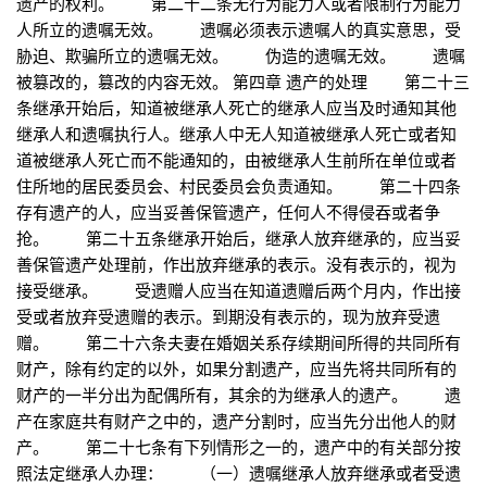
遗产的权利。 第二十二条无行为能力人或者限制行为能力
人所立的遗嘱无效。 遗嘱必须表示遗嘱人的真实意思，受
胁迫、欺骗所立的遗嘱无效。 伪造的遗嘱无效。 遗嘱
被篡改的，篡改的内容无效。 第四章 遗产的处理 第二十三
条继承开始后，知道被继承人死亡的继承人应当及时通知其他
继承人和遗嘱执行人。继承人中无人知道被继承人死亡或者知
道被继承人死亡而不能通知的，由被继承人生前所在单位或者
住所地的居民委员会、村民委员会负责通知。 第二十四条
存有遗产的人，应当妥善保管遗产，任何人不得侵吞或者争
抢。 第二十五条继承开始后，继承人放弃继承的，应当妥
善保管遗产处理前，作出放弃继承的表示。没有表示的，视为
接受继承。 受遗赠人应当在知道遗赠后两个月内，作出接
受或者放弃受遗赠的表示。到期没有表示的，现为放弃受遗
赠。 第二十六条夫妻在婚姻关系存续期间所得的共同所有
财产，除有约定的以外，如果分割遗产，应当先将共同所有的
财产的一半分出为配偶所有，其余的为继承人的遗产。 遗
产在家庭共有财产之中的，遗产分割时，应当先分出他人的财
产。 第二十七条有下列情形之一的，遗产中的有关部分按
照法定继承人办理： （一）遗嘱继承人放弃继承或者受遗