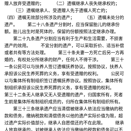
赠人放弃受遗赠的； （二）遗嘱继承人丧失继承权的；
（三）遗嘱继承人、受遗赠人先于遗嘱人死亡的；
（四）遗嘱无效部分所涉及的遗产； （五）遗嘱未处分的
遗产。 第二十八条遗产分割时，应当保留胎儿的继承份
额。胎儿出生时是死体的，保留的份额按照法定继承办理。
第二十九条遗产分割应当有利于生产和生活需要，不损害
遗产的效用。 不宜分割的遗产，可以采取折价、适当补偿
或者共有等方法处理。 第三十条夫妻一方死亡后另一方再
婚的，有权处分所继承的财产，任何人不得干涉。 第三十
一条公民可以与扶养人签订遗嘱抚养协议。按照协议，扶养人
承担该公民生养死葬的义务，享有受遗赠的权利。 公民可
以与集体所有制组织签订遗嘱抚养协议。按照协议，集体所有
制组织承担该公民生养死葬的义务，享有受遗赠的权利。
第三十二条无人继承又无人受遗赠的遗产，归国家所有，死者
生前是集体所有制组织成员的，归所在集体所有制组织所有。
第三十三条继承遗产应当清偿被继承人依法应当缴纳的税
款和债务，缴纳税款和清偿债务以他的遗产实际价值为限，超
过遗产实际价值部分，继承人自愿偿还的不在此限。 继承
人放弃继承的，对被继承人依法应当缴纳的税款和债务可以不