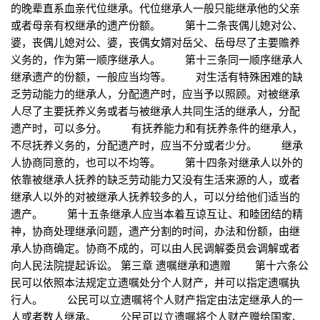
的晚辈直系血亲代位继承。代位继承人一般只能继承他的父亲
或者母亲有权继承的遗产份额。 第十二条丧偶儿媳对公、
婆，丧偶儿媳对公、婆，丧偶女婿对岳父、岳母尽了主要赡养
义务的，作为第一顺序继承人。 第十三条同一顺序继承人
继承遗产的份额，一般应当均等。 对生活有特殊困难的缺
乏劳动能力的继承人，分配遗产时，应当予以照顾。对被继承
人尽了主要抚养义务或者与被继承人共同生活的继承人，分配
遗产时，可以多分。 有抚养能力和有抚养条件的继承人，
不尽抚养义务的，分配遗产时，应当不分或者少分。 继承
人协商同意的，也可以不均等。 第十四条对继承人以外的
依靠被继承人抚养的缺乏劳动能力又没有生活来源的人，或者
继承人以外的对被继承人抚养较多的人，可以分给他们适当的
遗产。 第十五条继承人应当本着互谅互让、和睦团结的精
神，协商处理继承问题，遗产分割的时间，办法和份额，由继
承人协商确定。协商不成的，可以由人民调解委员会调解或者
向人民法院提起诉讼。 第三章 遗嘱继承和遗赠 第十六条公
民可以依照本法规定立遗嘱处分个人财产，并可以指定遗嘱执
行人。 公民可以立遗嘱将个人财产指定由法定继承人的一
人或者数人继承。 公民可以立遗嘱将个人财产赠给国家、