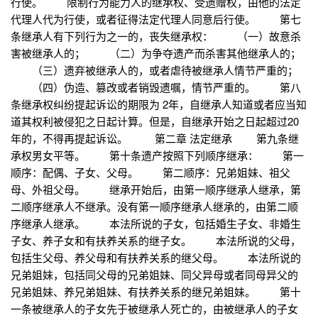
行使。 限制行为能力人的继承权、受遗赠权，由他的法定
代理人代为行使，或者征得法定代理人同意后行使。 第七
条继承人有下列行为之一的，丧失继承权： （一）故意杀
害被继承人的； （二）为争夺遗产而杀害其他继承人的；
（三）遗弃被继承人的，或者虐待被继承人情节严重的；
（四）伪造、篡改或者销毁遗嘱，情节严重的。 第八
条继承权纠纷提起诉讼的期限为 2年，自继承人知道或者应当知
道其权利被侵犯之日起计算。但是，自继承开始之日起超过20
年的，不得再提起诉讼。 第二章 法定继承 第九条继
承权男女平等。 第十条遗产按照下列顺序继承： 第一
顺序：配偶、子女、父母。 第二顺序：兄弟姐妹、祖父
母、外祖父母。 继承开始后，由第一顺序继承人继承，第
二顺序继承人不继承。没有第一顺序继承人继承的，由第二顺
序继承人继承。 本法所说的子女，包括婚生子女、非婚生
子女、养子女和有扶养关系的继子女。 本法所说的父母，
包括生父母、养父母和有扶养关系的继父母。 本法所说的
兄弟姐妹，包括同父母的兄弟姐妹、同父异母或者同母异父的
兄弟姐妹、养兄弟姐妹、有扶养关系的继兄弟姐妹。 第十
一条被继承人的子女先于被继承人死亡的，由被继承人的子女