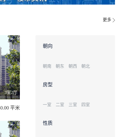
更多
朝向
朝南
朝东
朝西
朝北
房型
3室2厅
一室
二室
三室
四室
40.00 平米
性质