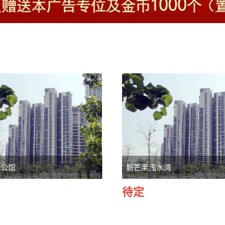
浮公馆
新芒果浅水湾
待定