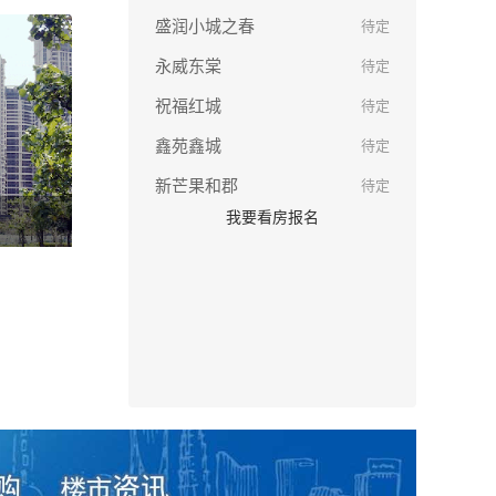
盛润小城之春
待定
永威东棠
待定
祝福红城
待定
鑫苑鑫城
待定
新芒果和郡
待定
我要看房报名