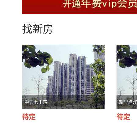
找新房
中力七里湾
新里卢
待定
待定