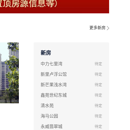
更多新房
新房
中力七里湾
待定
新里卢浮公馆
待定
新芒果浅水湾
待定
鑫苑世纪东城
待定
清水苑
待定
海马公园
待定
永威翡翠城
待定