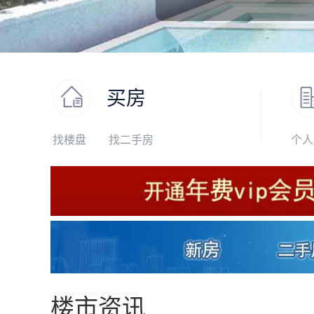
买房
找楼盘
找二手房
个人
楼市资讯