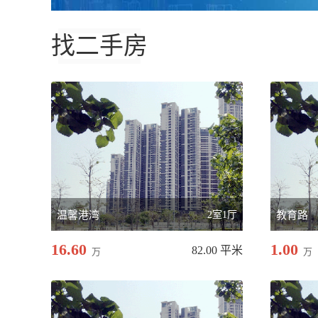
找二手房
温馨港湾
2室1厅
教育路
16.60
1.00
82.00 平米
万
万