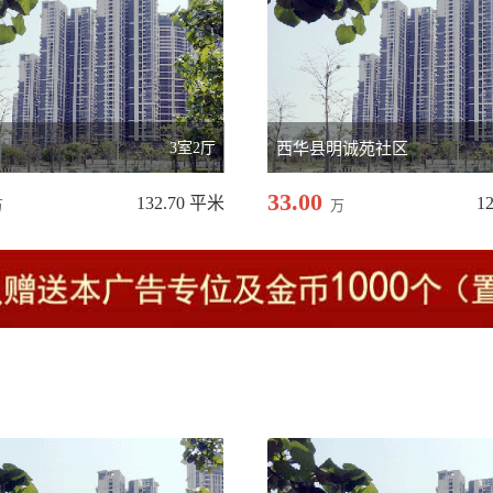
3室2厅
西华县明诚苑社区
33.00
132.70 平米
1
万
万