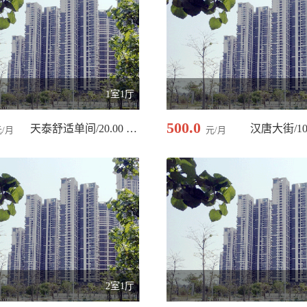
1室1厅
500.0
天泰舒适单间/20.00 平米
汉唐大街/10
元/月
元/月
2室1厅