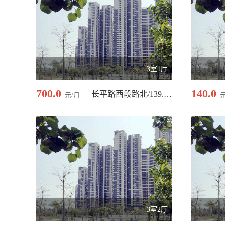
3室1厅
700.0
140.0
长平路西段路北/139.00 平米
元/月
3室2厅